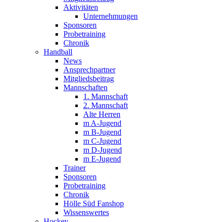
Aktivitäten
Unternehmungen
Sponsoren
Probetraining
Chronik
Handball
News
Ansprechpartner
Mitgliedsbeitrag
Mannschaften
1. Mannschaft
2. Mannschaft
Alte Herren
m A-Jugend
m B-Jugend
m C-Jugend
m D-Jugend
m E-Jugend
Trainer
Sponsoren
Probetraining
Chronik
Hölle Süd Fanshop
Wissenswertes
Hockey