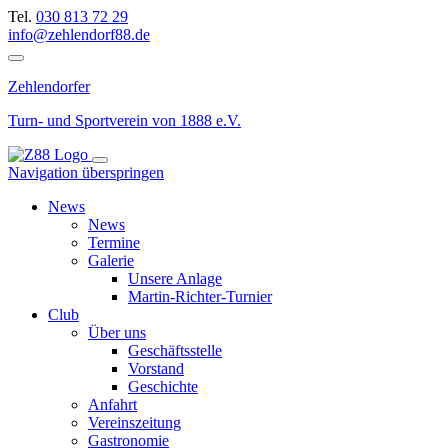
Tel.
030 813 72 29
info@zehlendorf88.de
Zehlendorfer
Turn- und Sportverein
von 1888 e.V.
Navigation überspringen
News
News
Termine
Galerie
Unsere Anlage
Martin-Richter-Turnier
Club
Über uns
Geschäftsstelle
Vorstand
Geschichte
Anfahrt
Vereinszeitung
Gastronomie