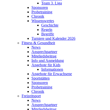
Team 3. Liga
Sponsoren
Probetraining
Chronik
Wissenswertes
Geschichte
Regeln
Begriffe
Turniere und Kalender 2026
Fitness & Gesundheit
News
Ansprechpartner
Mitgliedsbeitrag
Info und Anmeldung
Angebote für Kids
Informationen
Angebote für Erwachsene
Sportstätten
Sponsoren
Probetraining
Chronik
Freizeitsport
News
Ansprechpartner
Mitgliedsbeitrag