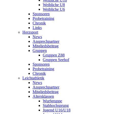
Weibliche U10
Weibliche U8
Weibliche U6
Sponsoren
Probetraining
Chronik
Links
Herzsport
News
Ansprechpartner
Mitgliedsbeitrag
Gruppen
Gruppen Z88
Gruppen Seehof
Sponsoren
Probetraining
Chronik
Leichtathletik
News
Ansprechpartner
Mitgliedsbeitrag
Altersklassen
Wurfgruppe
Stabhochsprung
Jugend U16/U18