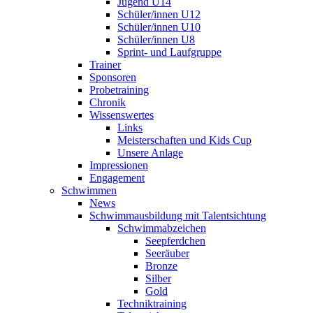
Jugend U14
Schüler/innen U12
Schüler/innen U10
Schüler/innen U8
Sprint- und Laufgruppe
Trainer
Sponsoren
Probetraining
Chronik
Wissenswertes
Links
Meisterschaften und Kids Cup
Unsere Anlage
Impressionen
Engagement
Schwimmen
News
Schwimmausbildung mit Talentsichtung
Schwimmabzeichen
Seepferdchen
Seeräuber
Bronze
Silber
Gold
Techniktraining